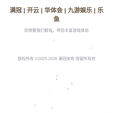
如果翻开欧洲赛事的史册，我们不难发现拜仁与费耶诺德仅在1970-
71赛季的欧洲冠军杯中有过交锋。当时，在两回合的争夺中，费耶
诺德以微弱优势（总比分3-2）击败了拜仁，最终昂首挺进下一轮。