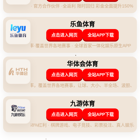
罗马诺：居莱尔无意在冬窗离开皇马，他想为
自己的位置而战
2026-08-07 06:50:22
**居莱尔：争夺主力位置的决心与挑战**
当罗马诺爆出居莱尔无意在冬窗离开皇家马德里时，这一消息瞬间