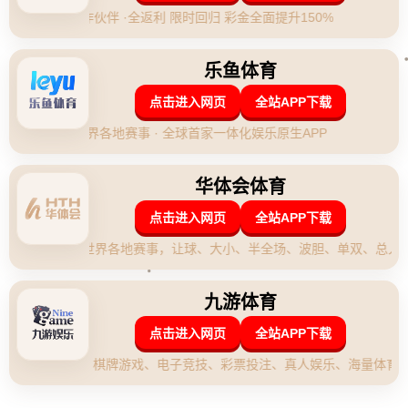
穆雷37分掘金大胜爵士 艾顿30+19开拓者胜猛龙
2026-08-09 06:50:24
### 穆雷37分掘金大胜爵士 艾顿30+19开拓者胜猛龙
在刚刚结束的一轮NBA常规赛中，掘金和开拓者分别取得了令人瞩
目的胜利。**穆雷凭借其出色的表现帮助掘金以大比分战胜爵士，
而艾顿则在与猛龙的比赛中大放异彩，带领开拓者取得胜利。**本
文将详细分析这两场比赛中的精彩时刻和关键数据，揭示球员的表
现如何推动球队走向胜利。
**穆雷的神奇时刻**
在对阵爵士的比赛中，穆雷展现了**极高的竞技状态**，在全场比
赛中奋力砍下**37分**。这不仅仅是数据上的堆砌，更是他在场上