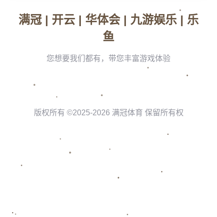
多种战术运用的体现。例如，穆雷在外线的精准投篮使得爵士的防
守体系陷入了困境。他在第一节的几次三分球，将掘金早早建立了
分差，这直接影响了爵士的策略调整。
掘金的整体攻防表现也值得称道。**穆雷的出色表现不仅提升了球
队的士气**，还有效地带动了队友的进攻。掘金全场共助攻达到30
次，二次进攻和转移球的能力都体现了球队良好的团队合作。在**
防守端**，掘金的压迫性防守限制了爵士的得分，最终以**118-95**
的悬殊比分取得胜利。
**艾顿的统治力**
与此同时，另一场比赛中，艾顿则成为了开拓者的胜利功臣。他在
对阵猛龙时的表现令人难以置信，**砍下了30分和19个篮板**的豪
华数据。艾顿在内线的统治力，使得开拓者在攻防两端均占得上