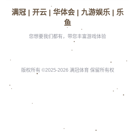
值得深入探讨。
**战术风格的差异**
从战术角度来看，马竞在主教练迭戈·西蒙尼的带领下，以稳固的防
守和犀利的反击著称。**这种防守反击的战术风格往往让皇马难以
施展其进攻优势**。尽管皇马拥有顶级的进攻球员，如本泽马和维
尼修斯，但面对马竞的铜墙铁壁，他们的进攻往往显得艰难。
**心理因素及客场挑战**
心理因素也是影响比赛结果的关键之一。马德里德比历来充满了激
烈的对抗和火药味，**客场作战对球员心理的影响不可小觑**。皇
马在马竞主场万达大都会球场的几场失利，也加重了球员在心理上
的负担。此外，狂热的主场氛围也进一步削弱了皇马球员的心理稳
定性，使得他们难以在比赛中充分发挥自己的水平。