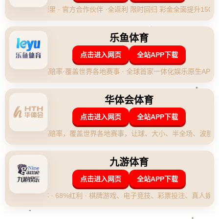
皇马客战马竞战绩惨淡 近7场仅取得1胜
2026-08-10 06:50:26
**皇马客战马竞战绩惨淡：近7场仅取得1胜**
在西甲联赛的赛场上，皇家马德里与马德里竞技之间的较量一直备
受关注。然而，最近的交锋记录显示，**皇家马德里在客场对阵马
竞时表现欠佳**，这不禁让球迷们倍感焦虑。这篇文章将深入探讨
皇马客战马竞时所面临的挑战及其背后的原因。
**最近战绩不佳的背景**
皇家马德里是西甲历史上最为成功的俱乐部之一，然而，在过去的
七场马德里德比中，他们仅在马竞的主场取得了一场胜利。这样的
战绩明显与皇马的豪门地位不符。分析这段时间的表现，很多因素