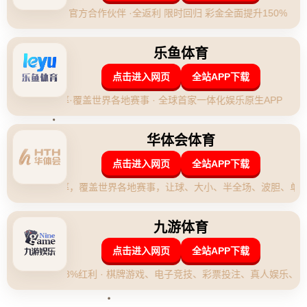
格林34分火箭克太阳止连败 开拓者送灰熊5连败
2026-08-09 06:50:24
### 格林34分火箭克太阳止连败 开拓者送灰熊5连败
在NBA的赛场上，胜负往往一瞬间定局。最近的赛事中，**火箭队
**凭借**格林的34分**战胜了**太阳队**，成功结束了他们的连
败。而与此同时，**开拓者队**也毫不留情地将**灰熊队**推入了
连败漩涡，让他们遭遇了赛季的第五场失利。本文将详细分析这两
场比赛的精彩瞬间及其对球队后续发展的影响。
#### 火箭队的复苏