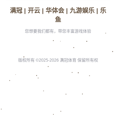
火箭与太阳的对决堪称经典。**格林在比赛中表现抢眼，不仅得分
高效，还带动了全队的进攻节奏。**他的34分是这场比赛的制胜法
宝。此外，火箭的防守也值得注意，他们限制了太阳的核心球员，
让其无法发挥出应有的水平。
赛后，火箭的教练表示，格林的成长至关重要，他的表现彰显了年
轻球员的潜力。火箭在经历了几场失利后，这场比赛的胜利让球队
重拾信心，为未来的挑战奠定了基础。
#### 开拓者的强势表现