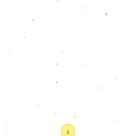
**结论**
尽管安东尼-泰勒的执法风格曾引发争议，但他的经验和专业能力无
疑是英超裁判中的佼佼者。对于切尔西和曼城的球迷来说，泰勒的
执法既是挑战也是机遇。无论结果如何，球迷们都希望看到一场**
精彩而公正的比赛**。在这场英超首轮焦点战中，泰勒的表现将成
为决定比赛走向的重要因素。
上一篇：英超CEO：世俱杯不該影響其他比賽 球員應有足夠休息時
間
下一篇：杨鸣：中国男篮其实更需要克拉克森这种小外援
Copyright 2024
金喜体育开户官网 - 金喜体育注册网址 2025官方认证