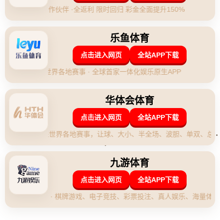
英超-哈弗茨传射萨卡破门 阿森纳4-1纽卡斯尔
2026-08-07 06:50:22
**英超激战：哈弗茨传射助阿森纳4-1大胜纽卡斯尔**
在最新的英超联赛中，阿森纳在主场以*4-1*的优异成绩战胜纽卡斯
尔，这场比赛不仅为阿森纳的积分榜增添了宝贵的三分，也再次证
明了球队在赛季中的争冠能力。在这场风头强劲的较量中，哈弗茨
的出色表现成为焦点，他不仅传球助攻，还打入一球，展现了自己
在球队中的重要性。而萨卡的进球也为球队的胜利奠定了基础。接
下来，我们将详细分析这场比赛的精彩瞬间和影响。
### 哈弗茨的华丽表现