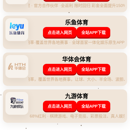
中甲-大连英博2-1上海嘉定成功冲超
2026-08-08 06:50:25
**中甲联赛：大连英博2-1战胜上海嘉定，成功冲超**
在刚刚结束的中甲联赛中，大连英博以2-1的比分战胜了上海嘉定，