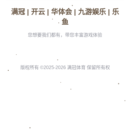
成功晋级中超。这场比赛不仅是大连英博的胜利，更是他们多年努
力的结晶。本文将深入探讨这场比赛的关键因素以及大连英博成功
冲超的背后故事。
**大连英博的崛起之路**
大连英博近年来在中甲联赛中表现出色，他们的崛起并非偶然。球
队在过去几个赛季中不断引进优秀球员，并加强了青训体系的建
设。*这种战略性的投资*使得大连英博在比赛中展现出强大的竞争
力。
**比赛回顾：关键时刻的表现**
在这场关键的比赛中，大连英博展现了他们的实力和韧性。比赛开
始后不久，大连英博便通过一次精彩的团队配合打破僵局，取得领
先。尽管上海嘉定在下半场一度扳平比分，但大连英博凭借顽强的