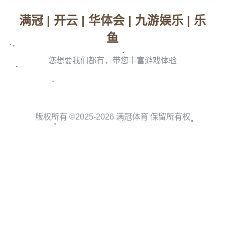
**一开始就为国足设定了清晰且切实可行的目标，使队员们能够**
勇往直前**，不再犹豫不决。而在这种坚定的信念支持下，队员们
的训练更加有规划，比赛中也更加果断。
**创新的训练方法**
刘越不仅仅依靠传统的训练方法，他善于借鉴**国际先进经验**并
加以创新。他在训练中融入心理建设，让队员们在身体素质提升的
同时，也增强了精神耐力。这种**心理与生理**的双重提升，为队
员在激烈的国际比赛中保驾护航，形成独有的竞争优势。
**团结一致的团队文化**