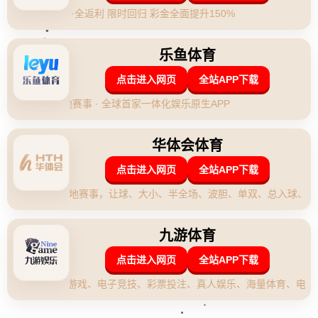
劉越激發隊伍士氣：國足堅持、勇往直前！.
2026-08-07 06:50:22
**前言：**
近年来，中国国家足球队的表现一直备受关注。在这股体育热潮
中，**刘越**作为一名出色的教练，以其独特的激励技巧和坚韧不
拔的精神，成为提升团队士气的重要力量。他以“坚持、勇往直前”为
口号，激发了队员们的无限潜能。接下来，我们将深入探讨刘越是
如何带领国足走向成功的，并探秘他在团队激励和管理中的成功秘
诀。
**明确的目标与坚定的信念**
在团队建设及管理中，明确的目标是整个团队奋斗的方向。**刘越