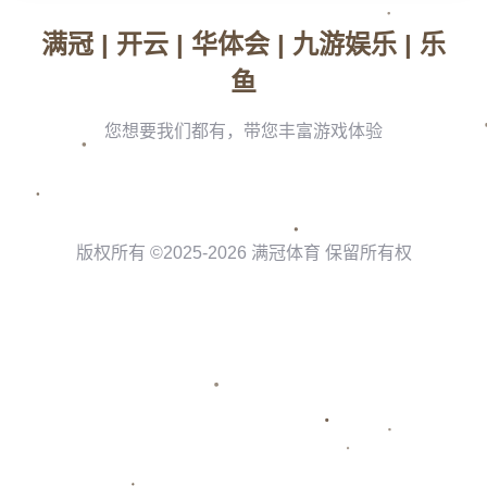
的表现并不尽人意。然而，足球在印尼拥有极其广泛的群众基础，
全国上下对足球的狂热为其提出世界杯申办计划提供了坚实支柱。
不仅在硬件方面投入了巨资升级体育基础设施，印尼还计划通过延
揽**国际顶级教练**与球星，快速提高国家队实力，以体育强国之
姿迎接未来的国际赛事。
关于名帅范加尔可能加盟的传闻显然并非毫无根据。这位拥有丰富
世界杯执教经验，同时在战术理念上一贯严谨的荷兰战术大师，或
许正是印尼足球所需要的点睛之笔。他在2014年世界杯中带领荷兰
队获得季军，展现出的**临场应变能力**和**培养年轻球员的眼光
**，无疑是印尼希望复刻的成功公式。