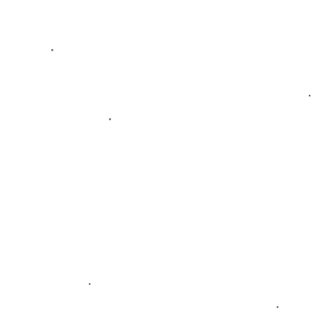
**赛事回顾**
比赛开始后，双方立刻进入状态。虽然曼城坐拥主场优势，但多