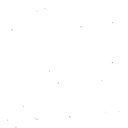
和不滿。
### **京魯大戰的歷史情結：火藥味由來已久**
事實上，山東泰山和北京國安歷來有著深厚的“宿敵”情結。特別是雙