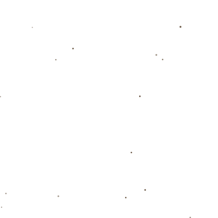
上一篇：3人篮球奥运名单惹争议 网友质疑“卸磨杀驴”
下一篇：基輔的主帥道出沒有梅西巴薩的防守做得更好.