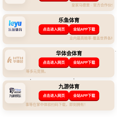
难说再见！王世杰告别广州队：聚散终有时，
广州队是我从小的信仰.
2026-08-07 06:50:22
**难说再见！王世杰告别广州队：聚散终有时，广州队是我从小的
信仰**
在足球的世界里，总有一些离别让人心痛，而这些离别又成为了这
项运动永恒的魅力。近期，广州队的球迷们不得不面对这样的离别
时刻——**王世杰离开了他从小信仰的球队**。这不仅是一次职业
生涯的转折，更是情感深处的一段告别。
现年28岁的王世杰，从青涩的少年到如今的职业球员，他在广州队
的成长历程可谓一部励志传奇。幼年时，他便将广州队视为自己的