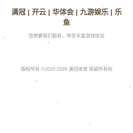
队。努内斯作为格雷米奥的明星球员，自然成为了红魔的关注对
象。他在巴西联赛中的表现令人瞩目，多次展现出了其出色的技术
和球场视野。
### 努内斯的实力分析