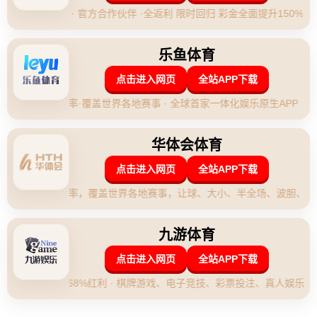
邮报：曼联派球探考察格雷米奥新星努内斯
2026-08-08 06:50:25
**邮报：曼联派球探考察格雷米奥新星努内斯**
在当前的转会市场上，各大足球俱乐部都在积极寻求优秀的年轻球
员，以提高球队的竞争力。最新消息显示，**曼联**派出了专业的
球探团队前往巴西，专门考察格雷米奥的新星**努内斯**。这一消
息不仅引起了媒体的广泛关注，也让不少球迷开始关注这位年轻小
将的表现与潜力。
### 曼联的引援战略
曼联近年来在引援方面采取了更为谨慎和系统化的策略。俱乐部希
望通过引进年轻且有潜力的球员，建立一支更加具有竞争力的球