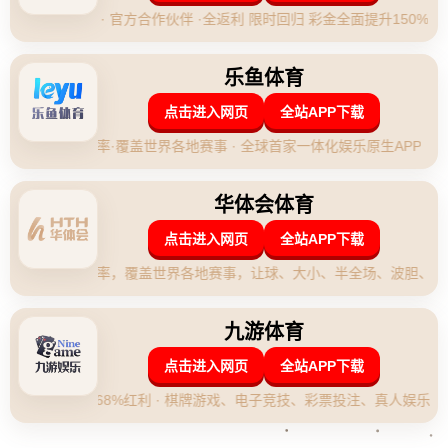
英联杯-维尔纳破门努内斯建功 曼城1-2热刺
2026-08-07 06:50:22
### 英联杯：维尔纳破门努内斯建功 曼城1-2热刺