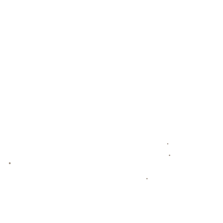
**埃迪25+12灰熊再负篮网，小萨绝杀国王险胜热火：NBA赛场