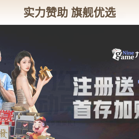
公司简介
产品中心
公司新闻
联系我们